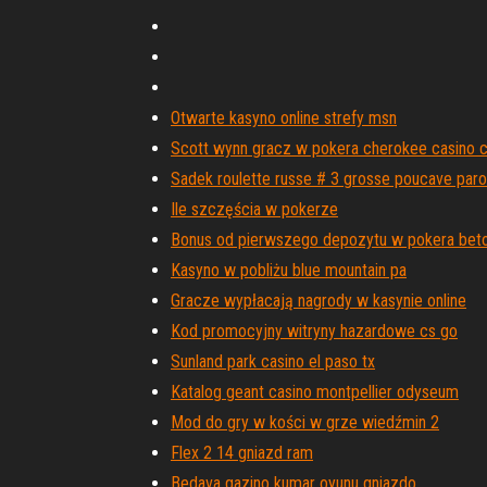
Otwarte kasyno online strefy msn
Scott wynn gracz w pokera cherokee casino 
Sadek roulette russe # 3 grosse poucave paro
Ile szczęścia w pokerze
Bonus od pierwszego depozytu w pokera beto
Kasyno w pobliżu blue mountain pa
Gracze wypłacają nagrody w kasynie online
Kod promocyjny witryny hazardowe cs go
Sunland park casino el paso tx
Katalog geant casino montpellier odyseum
Mod do gry w kości w grze wiedźmin 2
Flex 2 14 gniazd ram
Bedava gazino kumar oyunu gniazdo