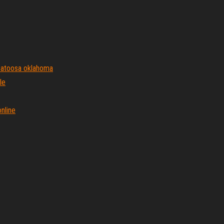
catoosa oklahoma
le
nline