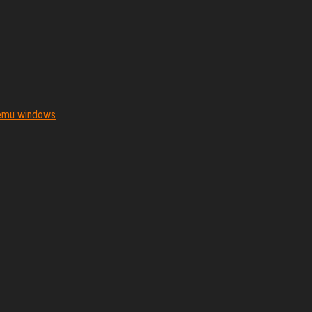
temu windows