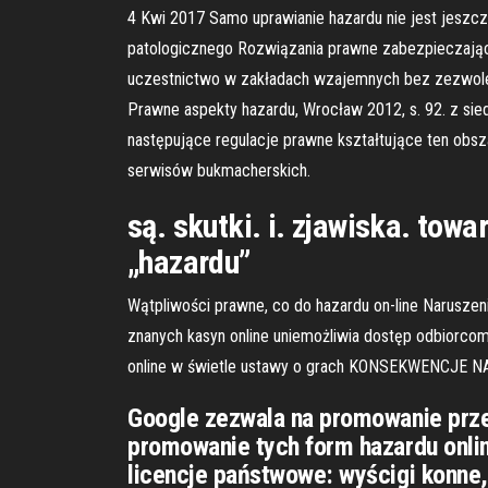
4 Kwi 2017 Samo uprawianie hazardu nie jest jeszcze
patologicznego Rozwiązania prawne zabezpieczające
uczestnictwo w zakładach wzajemnych bez zezwoleni
Prawne aspekty hazardu, Wrocław 2012, s. 92. z sied
następujące regulacje prawne kształtujące ten obsza
serwisów bukmacherskich.
są. skutki. i. zjawiska. towa
„hazardu”
Wątpliwości prawne, co do hazardu on-line Narusz
znanych kasyn online uniemożliwia dostęp odbior
online w świetle ustawy o grach KONSEKWENCJ
Google zezwala na promowanie prze
promowanie tych form hazardu onlin
licencje państwowe: wyścigi konne,