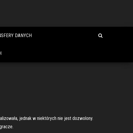
NSFERY DANYCH
H
lizowała, jednak w niektórych nie jest dozwolony.
gracze.