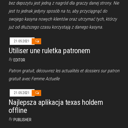
bez depozytu jest jedną z nagród dla graczy danej strony. Nie
jest to jednak jedyny sposób na to, aby przyciągnąć do
swojego kasyna nowych klientów oraz utrzymać tych, którzy
już od dłuższego czasu korzystają z danego kasyna.
21.05.2021
Utiliser une ruletka patronem
By
EDITOR
Patron gratuit, découvrez les actualités et dossiers sur patron
gratuit avec Femme Actuelle
21.05.2021
Najlepsza aplikacja texas holdem
offline
By
PUBLISHER