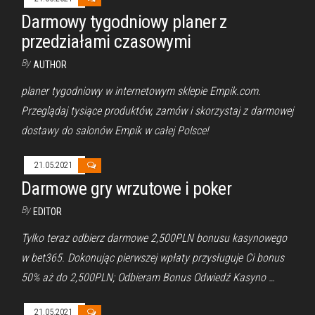
Darmowy tygodniowy planer z
przedziałami czasowymi
By
AUTHOR
planer tygodniowy w internetowym sklepie Empik.com.
Przeglądaj tysiące produktów, zamów i skorzystaj z darmowej
dostawy do salonów Empik w całej Polsce!
21.05.2021
Darmowe gry wrzutowe i poker
By
EDITOR
Tylko teraz odbierz darmowe 2,500PLN bonusu kasynowego
w bet365. Dokonując pierwszej wpłaty przysługuje Ci bonus
50% aż do 2,500PLN; Odbieram Bonus Odwiedź Kasyno …
21.05.2021