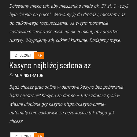
Dolewamy mleko tak, aby mieszanina miała ok. 37 st. C - czyli
była "ciepła na palec". Wlewamy ją do drożdży, mieszamy aż
do całkowitego rozpuszczenia. Ja w tym momencie
zostawiłem zawartość miski na ok. 5 minut, aby drożdże
ruszyły. Wsypujemy sól, cukier i kurkumę. Dodajemy mąkę.
21.05.2021
Kasyno najbliżej sedona az
By
ADMINISTRATOR
Bądź chcesz grać online w darmowe kasyno bez pobierania
bądź rejestracji? Kasyno za darmo – tutaj zdołasz grać w
własne ulubione gry kasyno https://kasyno-online-
automaty.com całkowicie za bezowocnie tak długo, jak
chcesz.
21.05.2021