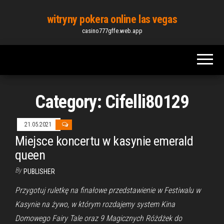
Skip
witryny pokera online las vegas
to
casino777gffe.web.app
the
content
Category: Cifelli80129
21.05.2021
Miejsce koncertu w kasynie emerald
queen
By
PUBLISHER
Przygotuj ruletkę na finałowe przedstawienie w Festiwalu w
Kasynie na żywo, w którym rozdajemy system Kina
Domowego Fairy Tale oraz 9 Magicznych Różdżek do