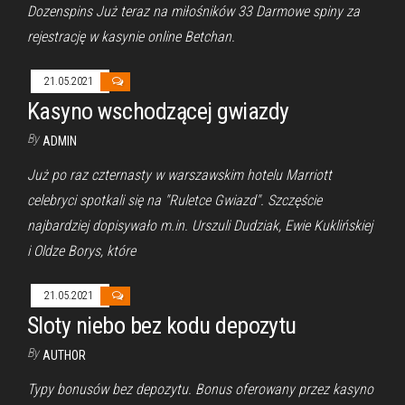
Dozenspins Już teraz na miłośników 33 Darmowe spiny za
rejestrację w kasynie online Betchan.
21.05.2021
Kasyno wschodzącej gwiazdy
By
ADMIN
Już po raz czternasty w warszawskim hotelu Marriott
celebryci spotkali się na "Ruletce Gwiazd". Szczęście
najbardziej dopisywało m.in. Urszuli Dudziak, Ewie Kuklińskiej
i Oldze Borys, które
21.05.2021
Sloty niebo bez kodu depozytu
By
AUTHOR
Typy bonusów bez depozytu. Bonus oferowany przez kasyno