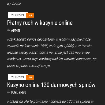
By Zocca
21.05.2021
Płatny ruch w kasynie online
By
ADMIN
Przykładowo bonus depozytowy w jednym kasynie może
wynosić maksymalnie 100$, w drugim 1,000$, a w trzecim
jeszcze więcej. Kasyn online na rynku jest zaś naprawdę
mnóstwo, warto więc porównywać ich warunki bonusowe, np.
przez czytanie recenzji kasyn.
21.05.2021
Kasyno online 120 darmowych spinów
By
PUBLISHER
Postaw na ofertę powitalną i odbierz do 120 free spinów w