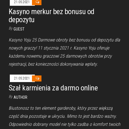
21.05.2021
Kasyno merkur bez bonusu od
depozytu
By
GUEST
Kasyno Yoju 25 Darmowe obroty bez bonusu od depozytu dla
nowych graczy! 11 stycznia 2021 r. Kasyno Yoju oferuje
każdemu nowemu graczowi 25 darmowych obrotów przy
rejestracji, bez konieczności dokonywania wpłaty.
21.05.2021
Szał karmienia za darmo online
By
AUTHOR
Biustonosz to ten element garderoby, który przez większą
część dnia pozostaje w ukryciu. Mimo to jest bardzo ważny.
Odpowiednio dobrany model nie tylko zadba o komfort twoich