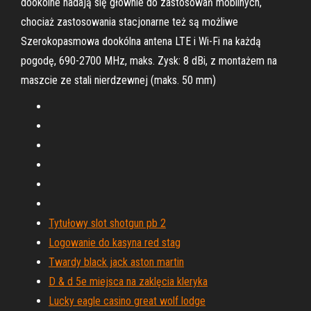
dookolne nadają się głównie do zastosowań mobilnych,
chociaż zastosowania stacjonarne też są możliwe
Szerokopasmowa dookólna antena LTE i Wi-Fi na każdą
pogodę, 690-2700 MHz, maks. Zysk: 8 dBi, z montażem na
maszcie ze stali nierdzewnej (maks. 50 mm)
Tytułowy slot shotgun pb 2
Logowanie do kasyna red stag
Twardy black jack aston martin
D & d 5e miejsca na zaklęcia kleryka
Lucky eagle casino great wolf lodge