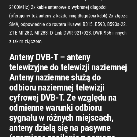
2100MHz) 2x kable antenowe o wybranej długości
(oferujemy też anteny z każdą inną długościa kabli) 2x złącza
SMA, odpowiednie do routera Huawei B315, B593, B593s-22,
ZTE MF28D, MF283, D-Link DWR-921/923, DWR-956 i innych
z takim złączem
Anteny DVB-T – anteny
telewizyjne do telewizji naziemnej
Anteny naziemne służą do
odbioru naziemnej telewizji
cyfrowej DVB-T. Ze względu na
odmienne warunki odbioru
sygnału w różnych miejscach,
anteny dzielą się na pasywne