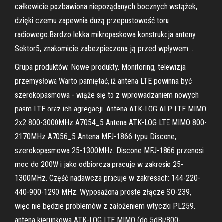
całkowicie pozbawiona niepożądanych bocznych wstążek,
dzięki czemu zapewnia dużą przepustowość toru
radiowego.Bardzo lekka mikropaskowa konstrukcja anteny
Sektor5, znakomicie zabezpieczona ją przed wpływem …
Grupa produktów. Nowe produkty. Monitoring, telewizja
przemysłowa Warto pamiętać, iż antena LTE powinna być
szerokopasmowa - wiąże się to z wprowadzaniem nowych
pasm LTE oraz ich agregacji. Antena ATK-LOG ALP LTE MIMO
2x2 800-3000MHz A7054_5 Antena ATK-LOG LTE MIMO 800-
2170MHz A7056_5 Antena MFJ-1866 typu Discone,
szerokopasmowa 25-1300MHz. Discone MFJ-1866 przenosi
moc do 200W i jako odbiorcza pracuje w zakresie 25-
1300MHz. Część nadawcza pracuje w zakresach: 144-220-
440-900-1290 MHz. Wyposażona proste złącze SO-239,
więc nie będzie problemów z założeniem wtyczki PL259.
antena kierunkowa ATK-LOG LTE MIMO (do 5dBi/800-