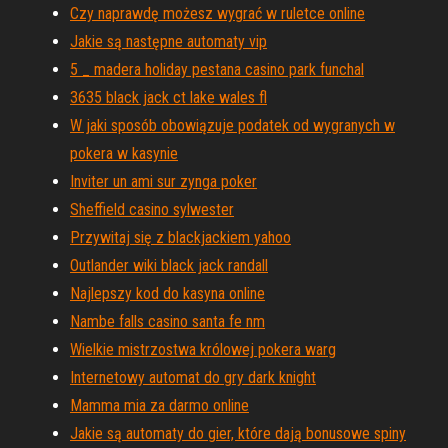
Czy naprawdę możesz wygrać w ruletce online
Jakie są następne automaty vip
5 _ madera holiday pestana casino park funchal
3635 black jack ct lake wales fl
W jaki sposób obowiązuje podatek od wygranych w
pokera w kasynie
Inviter un ami sur zynga poker
Sheffield casino sylwester
Przywitaj się z blackjackiem yahoo
Outlander wiki black jack randall
Najlepszy kod do kasyna online
Nambe falls casino santa fe nm
Wielkie mistrzostwa królowej pokera warg
Internetowy automat do gry dark knight
Mamma mia za darmo online
Jakie są automaty do gier, które dają bonusowe spiny