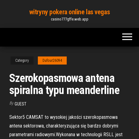
Skip
witryny pokera online las vegas
to
casino777gffe.web.app
the
content
Category
Dufour26094
Szerokopasmowa antena
spiralna typu meanderline
By
GUEST
Sektor5 CAMSAT to wysokiej jakości szerokopasmowa
antena sektorowa, charakteryzująca się bardzo dobrymi
parametrami radiowymi.Wykonana w technologii RSLL jest