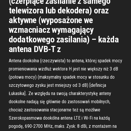
(czerpiące zasilanie z samego
telewizora lub dekodera) oraz
aktywne (wyposażone we
wzmacniacz wymagający
dodatkowego zasilania) – każda
antena DVB-T z
Antena dookolna (rzeczywista) to antena, której spadek mocy
promieniowania wzdłuż wektora H jest nie większy niż 3 dB
(połowa mocy) (maksymalny spadek mocy w stosunku do
szczytowego zysku jest mniejszy od 3 dB) [definicja
Łukasika].. Ze względu na swoją charakterystykę anteny
dookolne nadają się głównie do zastosowań mobilnych,
chociaż zastosowania stacjonarne też są możliwe
Szerokopasmowa dookólna antena LTE i Wi-Fi na każdą
pogodę, 690-2700 MHz, maks. Zysk: 8 dBi, z montażem na