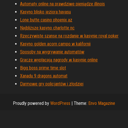
Automaty online na prawdziwe pieniądze illinois
Kasyno blisko jeziora havasu
Lone butte casino phoenix az
Najbliższe kasyno charlotte nc
Rzeczywiste szanse na rozdanie w kasynie royal poker
Kasyno golden acorn campo w kalifornii
Sposoby na wygrywanie automatów
Gracze wypłacają nagrody w kasynie online
Bigg boss prime time slot
Xanadu 9 dragons automat
Darmowe gry policjantów i złodziei
Proudly powered by
WordPress
|
Theme:
Envo Magazine