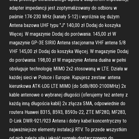
adapter impedancji jest zoptymalizowany do odbioru w
paśmie 174-230 MHz (kanały 5-12) i wyróżnia się dużym
Antena bazowa UHF typu "J" 140,00 zł Dodaj do koszyka
Więcej. W magazynie Dodaj do porówania. 145,00 zł W
magazynie GP-3E SIRIO Antena stacjonarna VHF antena 5/8
VHF 145,00 zł Dodaj do koszyka Więcej. W magazynie Dodaj
do porówania. 198,00 zł W magazynie Antena dualna w pełni
obsługuje technologię MIMO 2x2 stosowaną w LTE. Działa w
każdej sieci w Polsce i Europie. Kupujesz zestaw: antena
kierunkowa ATK-LOG LTE MIMO (do 5dBi/800-2100MHz) 2x
kable antenowe o wybranej długości (oferujemy też anteny z
każdą inną długościa kabli) 2x złącza SMA, odpowiednie do
routera Huawei B315, B593, B593s-22, ZTE MF28D, MF283,
D-Link DWR-921/923 Antena i dobry kabel koncentryczny to
najważniejsze elementy instalacji RTV. To przede wszystkim
od nich zależy siła i jakość sygnału dostarczonego do