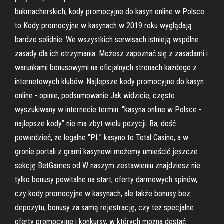
bukmacherskich, kody promocyjne do kasyn online w Polsce
to Kody promocyjne w kasynach w 2019 roku wyglądają
bardzo solidnie. We wszystkich serwisach istnieją wspólne
zasady dla ich otrzymania. Możesz zapoznać się z zasadami i
warunkami bonusowymi na oficjalnych stronach każdego z
internetowych klubów. Najlepsze kody promocyjne do kasyn
online - opinie, podsumowanie Jak widzicie, często
wyszukiwany w internecie termin: “kasyna online w Polsce -
najlepsze kody” nie ma zbyt wielu pozycji. Ba, dość
powiedzieć, że legalne “PL” kasyno to Total Casino, a w
gronie portali z grami kasynowi możemy umieścić jeszcze
sekcję BetGames od W naszym zestawieniu znajdziesz nie
tylko bonusy powitalne na start, oferty darmowych spinów,
czy kody promocyjne w kasynach, ale także bonusy bez
depozytu, bonusy za samą rejestrację, czy też specjalne
oferty promocyjne i konkursy, w których można dostać