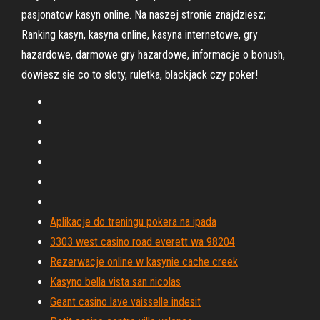
pasjonatow kasyn online. Na naszej stronie znajdziesz;
Ranking kasyn, kasyna online, kasyna internetowe, gry
hazardowe, darmowe gry hazardowe, informacje o bonush,
dowiesz sie co to sloty, ruletka, blackjack czy poker!
Aplikacje do treningu pokera na ipada
3303 west casino road everett wa 98204
Rezerwacje online w kasynie cache creek
Kasyno bella vista san nicolas
Geant casino lave vaisselle indesit