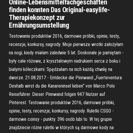
Online-Lebensmittelfachgeschäften
finden konnten Das Original-easylife-
Therapiekonzept zur
Ernährungsumstellung
Testowanie produktów 2016, darmowe próbki, opinie, testy,
recenzje, konkursy, nagrody. Moje pierwsze wrotki założyłam
na nogi, kiedy miałam zaledwie 5 lat. Doskonale je pamiętam -
były całe różowe, z kryształowym nadrukiem serca z boku i
białymi kółeczkami. Spędzałam na nich każdą chwilę na
dworze. 21.08.2017 - Entdecke die Pinnwand „Fuerteventura:
Deshalb wirst du die Kanareninsel lieben“ von Marco Polo
Reiseführer. Dieser Pinnwand folgen 947 Nutzer auf
Pinterest. Testowanie produktów 2016, darmowe próbki,
opinie, testy, recenzje, konkursy, nagrody. Ruletki CSGO -
darmowe coinsy - punkty. 396 osób lubi to. W tej grupie
znajdziecie różne ruletki w których są darmowe kody na